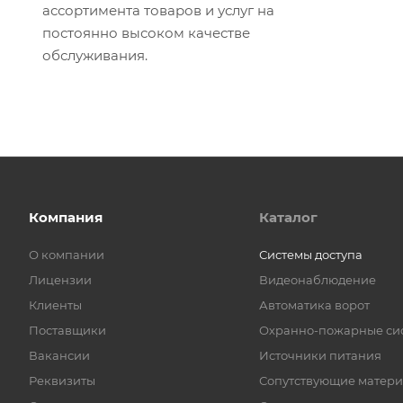
ассортимента товаров и услуг на
постоянно высоком качестве
обслуживания.
Компания
Каталог
О компании
Системы доступа
Лицензии
Видеонаблюдение
Клиенты
Автоматика ворот
Поставщики
Охранно-пожарные си
Вакансии
Источники питания
Реквизиты
Сопутствующие матер