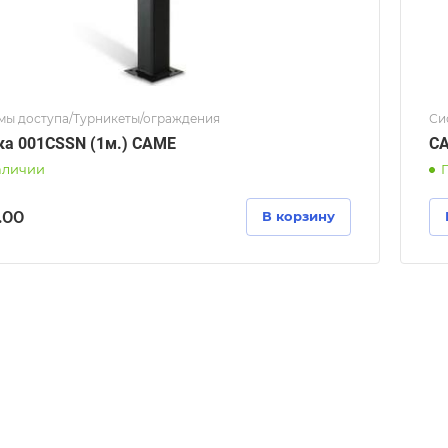
мы доступа/Турникеты/ограждения
Си
Стойка 001CSSN (1м.) CAME
CA
аличии
П
.00
В корзину