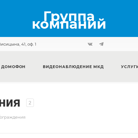
Группа
компаний
Лисицына, 41, оф. 1
 ДОМОФОН
ВИДЕОНАБЛЮДЕНИЕ МКД
УСЛУГ
ния
2
/ограждения