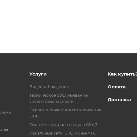
Услуги
Как купить
Оплата
Видеонаблюдение
Техническое обслуживание
Доставка
систем безопасности
Охранно-пожарная сигнализация
стемы
ОПС
Системы контроля доступа СКУД
иалы
Локальные сети, СКС, мини-АТС