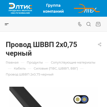
Группа
компаний
Провод ШВВП 2х0,75
черный
—
—
Главная
Продукты
Сопутствующие материалы
—
—
—
Кабель
Силовые (ПВС, ШВВП, ВВГ)
Провод ШВВП 2х0,75 черный